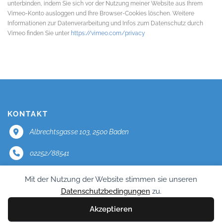
unterbinden, indem Sie sich vor der Nutzung meiner Website aus Ihrem
Vimeo-Konto ausloggen und Ihre Browser-Cookies löschen. Weitere
Informationen zur Datenverarbeitung und Infos zum Datenschutz durch
Vimeo finden Sie unter
https://vimeo.com/privacy
KONTAKT
Albrechtsgasse 103, 2500 Baden
02252/88541
office@mercator.at
Mit der Nutzung der Website stimmen sie unseren
Datenschutzbedingungen
zu.
Impressum
Akzeptieren
Datenschutz