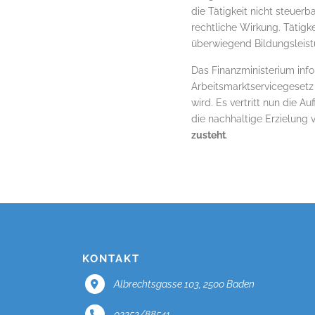
die Tätigkeit nicht steuer
rechtliche Wirkung. Tätigk
überwiegend Bildungsleist
Das Finanzministerium inf
Arbeitsmarktservicegesetz
wird. Es vertritt nun die A
die nachhaltige Erzielung 
zusteht
.
KONTAKT
Albrechtsgasse 103, 2500 Baden
02252/88541