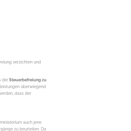
freiung verzichten und
s die
Steuerbefreiung zu
gsleistungen überwiegend
erden, dass der
zministerium auch jene
orgänge zu beurteilen. Da