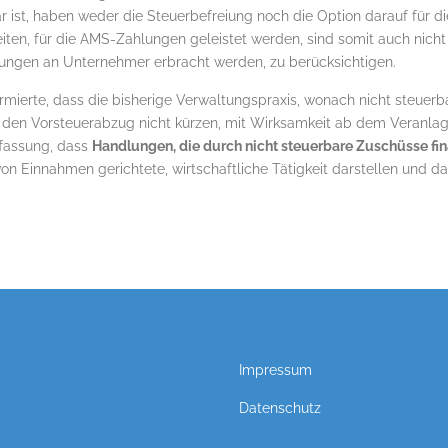
bar ist, haben weder die Steuerbefreiung noch die Option darauf für 
eiten, für die AMS-Zahlungen geleistet werden, sind somit auch nicht 
ungen an Unternehmer erbracht werden, zu berücksichtigen.
ormierte, dass die bisherige Verwaltungspraxis, wonach nicht steu
 den Vorsteuerabzug nicht kürzen, mit Wirksamkeit ab dem Veranla
uffassung, dass
Handlungen, die durch nicht steuerbare Zuschüsse fi
von Einnahmen gerichtete, wirtschaftliche Tätigkeit darstellen und d
Impressum
Datenschutz