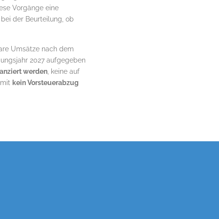
diese Vorgänge eine
bei der Beurteilung, ob
erbare Umsätze nach dem
gungsjahr 2027 aufgegeben
nanziert werden
, keine auf
amit
kein Vorsteuerabzug