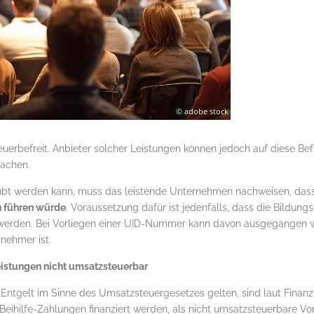
euerbefreit. Anbieter solcher Leistungen können jedoch auf diese Be
achen.
übt werden kann, muss das leistende Unternehmen nachweisen, das
 führen würde
. Voraussetzung dafür ist jedenfalls, dass die Bildun
werden. Bei Vorliegen einer UID-Nummer kann davon ausgegangen w
nehmer ist.
eistungen nicht umsatzsteuerbar
 Entgelt im Sinne des Umsatzsteuergesetzes gelten, sind laut Finan
n Beihilfe-Zahlungen finanziert werden, als nicht umsatzsteuerbare V