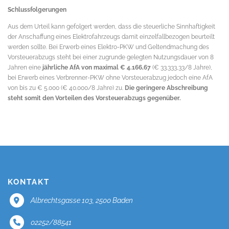
Schlussfolgerungen
Aus dem Urteil kann gefolgert werden, dass die steuerliche Sinnhaftigkeit
der Anschaffung eines Elektrofahrzeugs damit einzelfallbezogen beurteilt
werden sollte. Bei Erwerb eines Elektro-PKW und Geltendmachung des
Vorsteuerabzugs steht bei einer zugrunde gelegten Nutzungsdauer von 8
Jahren eine
jährliche AfA von maximal € 4.166,67
(€ 33.333,33/8 Jahre),
bei Erwerb eines Verbrenner-PKW ohne Vorsteuerabzug jedoch eine AfA
von bis zu € 5.000 (€ 40.000/8 Jahre) zu.
Die geringere Abschreibung
steht somit den Vorteilen des Vorsteuerabzugs gegenüber.
KONTAKT
Albrechtsgasse 103, 2500 Baden
02252/88541