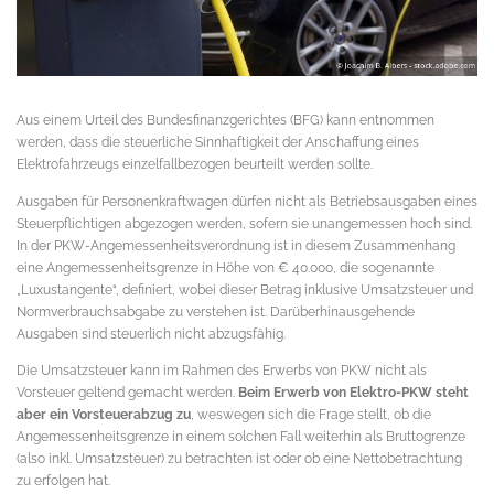
Aus einem Urteil des Bundesfinanzgerichtes (BFG) kann entnommen
werden, dass die steuerliche Sinnhaftigkeit der Anschaffung eines
Elektrofahrzeugs einzelfallbezogen beurteilt werden sollte.
Ausgaben für Personenkraftwagen dürfen nicht als Betriebsausgaben eines
Steuerpflichtigen abgezogen werden, sofern sie unangemessen hoch sind.
In der PKW-Angemessenheitsverordnung ist in diesem Zusammenhang
eine Angemessenheitsgrenze in Höhe von € 40.000, die sogenannte
„Luxustangente“, definiert, wobei dieser Betrag inklusive Umsatzsteuer und
Normverbrauchsabgabe zu verstehen ist. Darüberhinausgehende
Ausgaben sind steuerlich nicht abzugsfähig.
Die Umsatzsteuer kann im Rahmen des Erwerbs von PKW nicht als
Vorsteuer geltend gemacht werden.
Beim Erwerb von Elektro-PKW steht
aber ein Vorsteuerabzug zu
, weswegen sich die Frage stellt, ob die
Angemessenheitsgrenze in einem solchen Fall weiterhin als Bruttogrenze
(also inkl. Umsatzsteuer) zu betrachten ist oder ob eine Nettobetrachtung
zu erfolgen hat.