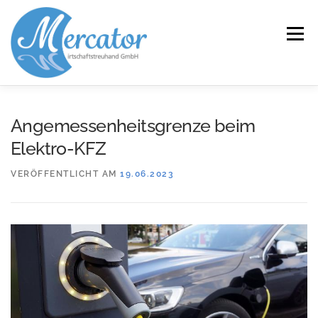
Zum
Inhalt
Menü
springen
START
LEISTUNGEN/KOMPETENZEN
Angemessenheitsgrenze beim
Elektro-KFZ
SERVICE
KANZLEI
KARRIERE
KONTAKT
VERÖFFENTLICHT AM
19.06.2023