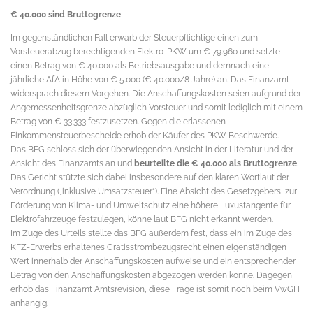
€ 40.000 sind Bruttogrenze
Im gegenständlichen Fall erwarb der Steuerpflichtige einen zum
Vorsteuerabzug berechtigenden Elektro-PKW um € 79.960 und setzte
einen Betrag von € 40.000 als Betriebsausgabe und demnach eine
jährliche AfA in Höhe von € 5.000 (€ 40.000/8 Jahre) an. Das Finanzamt
widersprach diesem Vorgehen. Die Anschaffungskosten seien aufgrund der
Angemessenheitsgrenze abzüglich Vorsteuer und somit lediglich mit einem
Betrag von € 33.333 festzusetzen. Gegen die erlassenen
Einkommensteuerbescheide erhob der Käufer des PKW Beschwerde.
Das BFG schloss sich der überwiegenden Ansicht in der Literatur und der
Ansicht des Finanzamts an und
beurteilte die € 40.000 als Bruttogrenze
.
Das Gericht stützte sich dabei insbesondere auf den klaren Wortlaut der
Verordnung („inklusive Umsatzsteuer“). Eine Absicht des Gesetzgebers, zur
Förderung von Klima- und Umweltschutz eine höhere Luxustangente für
Elektrofahrzeuge festzulegen, könne laut BFG nicht erkannt werden.
Im Zuge des Urteils stellte das BFG außerdem fest, dass ein im Zuge des
KFZ-Erwerbs erhaltenes Gratisstrombezugsrecht einen eigenständigen
Wert innerhalb der Anschaffungskosten aufweise und ein entsprechender
Betrag von den Anschaffungskosten abgezogen werden könne. Dagegen
erhob das Finanzamt Amtsrevision, diese Frage ist somit noch beim VwGH
anhängig.