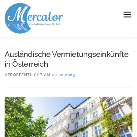
Zum
Inhalt
Menü
springen
START
LEISTUNGEN/KOMPETENZEN
Ausländische Vermietungseinkünfte
in Österreich
SERVICE
KANZLEI
KARRIERE
KONTAKT
VERÖFFENTLICHT AM
20.02.2023