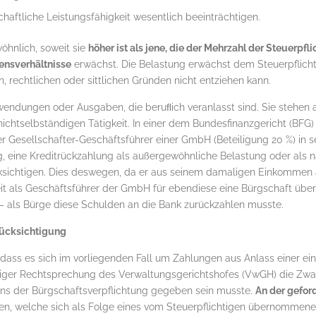
chaftliche Leistungsfähigkeit wesentlich beeinträchtigen.
öhnlich, soweit sie
höher ist als jene, die der Mehrzahl der Steuerpfl
nsverhältnisse
erwächst. Die Belastung erwächst dem Steuerpflich
en, rechtlichen oder sittlichen Gründen nicht entziehen kann.
endungen oder Ausgaben, die beruﬂich veranlasst sind. Sie stehen 
chtselbständigen Tätigkeit. In einer dem Bundesfinanzgericht (BFG
 Gesellschafter-Geschäftsführer einer GmbH (Beteiligung 20 %) in s
 eine Kreditrückzahlung als außergewöhnliche Belastung oder als n
sichtigen. Dies deswegen, da er aus seinem damaligen Einkommen 
eit als Geschäftsführer der GmbH für ebendiese eine Bürgschaft ü
– als Bürge diese Schulden an die Bank zurückzahlen musste.
rücksichtigung
, dass es sich im vorliegenden Fall um Zahlungen aus Anlass einer 
iger Rechtsprechung des Verwaltungsgerichtshofes (VwGH) die Zwan
ns der Bürgschaftsverpflichtung gegeben sein musste.
An der gefor
en, welche sich als Folge eines vom Steuerpflichtigen übernomme