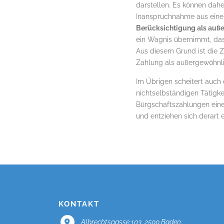
darstellen. Es können dah
Inanspruchnahme aus eine
Berücksichtigung als auß
ein Wagnis übernimmt, das
Aus diesem Grund ist die 
Zahlung als außergewöhnl
Im Übrigen scheitert auch
nichtselbständigen Tätigk
Bürgschaftszahlungen eines
und entziehen sich derart
KONTAKT
Albrechtsgasse 103, 2500 Baden