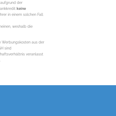
 aufgrund der
Bankkredit
keine
hrer in einem solchen Fall
neinen, weshalb die
he Werbungskosten aus der
GH sind
aftsverhältnis veranlasst
.