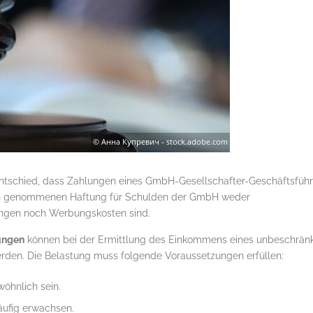
ntschied, dass Zahlungen eines GmbH-Gesellschafter-Geschäftsführ
ch genommenen Haftung für Schulden der GmbH weder
ngen noch Werbungskosten sind.
ungen
können bei der Ermittlung des Einkommens eines unbeschränk
en. Die Belastung muss folgende Voraussetzungen erfüllen:
öhnlich sein.
ufig erwachsen.