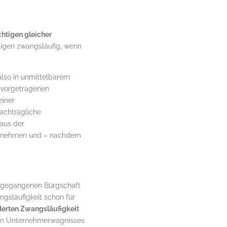
ichtigen gleicher
tigen zwangsläufig, wenn
also in unmittelbarem
) vorgetragenen
einer
achträgliche
aus der
bernehmen und – nachdem
eingegangenen Bürgschaft
gsläufigkeit schon für
derten Zwangsläufigkeit
nen Unternehmerwagnisses