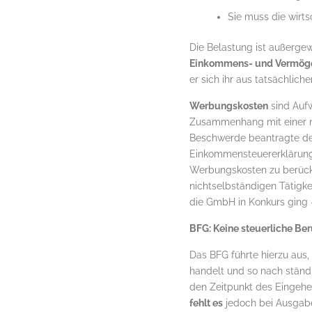
Sie muss die wirts
Die Belastung ist außergew
Einkommens- und Vermöge
er sich ihr aus tatsächlich
Werbungskosten
sind Aufw
Zusammenhang mit einer ni
Beschwerde beantragte der
Einkommensteuererklärung,
Werbungskosten zu berück
nichtselbständigen Tätigk
die GmbH in Konkurs ging 
BFG: Keine steuerliche Be
Das BFG führte hierzu aus
handelt und so nach ständ
den Zeitpunkt des Eingehe
fehlt es
jedoch bei Ausgab