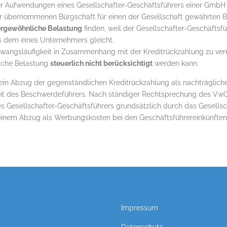
er Aufwendungen eines Gesellschafter-Geschäftsführers einer GmbH
r übernommenen Bürgschaft für einen der Gesellschaft gewährten 
ergewöhnliche Belastung
finden, weil der Gesellschafter-Geschäftsfü
 dem eines Unternehmers gleicht.
Zwangsläufigkeit in Zusammenhang mit der Kreditrückzahlung zu ver
iche Belastung
steuerlich nicht berücksichtigt
werden kann.
 ein Abzug der gegenständlichen Kreditrückzahlung als nachträglic
eit des Beschwerdeführers. Nach ständiger Rechtsprechung des Vw
 Gesellschafter-Geschäftsführers grundsätzlich durch das Gesellsch
 einem Abzug als Werbungskosten bei den Geschäftsführereinkünften
Impressum