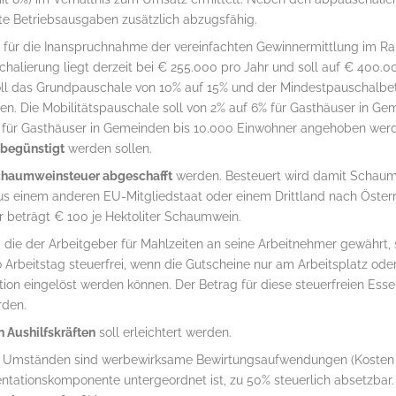
e Betriebsausgaben zusätzlich abzugsfähig.
für die Inanspruchnahme der vereinfachten Gewinnermittlung im R
alierung liegt derzeit bei € 255.000 pro Jahr und soll auf € 400.0
l das Grundpauschale von 10% auf 15% und der Mindestpauschalbet
en. Die Mobilitätspauschale soll von 2% auf 6% für Gasthäuser in Ge
für Gasthäuser in Gemeinden bis 10.000 Einwohner angehoben werd
 begünstigt
werden sollen.
haumweinsteuer abgeschafft
werden. Besteuert wird damit Schaumw
us einem anderen EU-Mitgliedstaat oder einem Drittland nach Österre
beträgt € 100 je Hektoliter Schaumwein.
, die der Arbeitgeber für Mahlzeiten an seine Arbeitnehmer gewährt, 
 Arbeitstag steuerfrei, wenn die Gutscheine nur am Arbeitsplatz oder 
ion eingelöst werden können. Der Betrag für diese steuerfreien Ess
den.
n Aushilfskräften
soll erleichtert werden.
 Umständen sind werbewirksame Bewirtungsaufwendungen (Kosten
ntationskomponente untergeordnet ist, zu 50% steuerlich absetzb