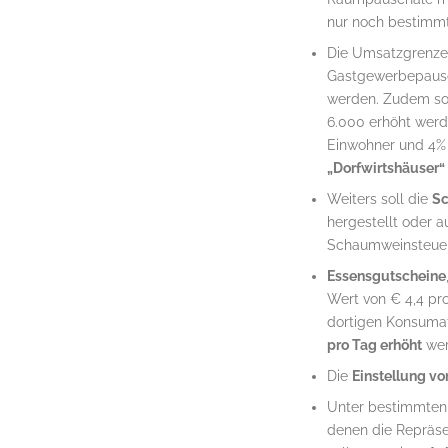
nur noch bestimmt
Die Umsatzgrenze 
Gastgewerbepausch
werden. Zudem sol
6.000 erhöht werd
Einwohner und 4% 
„Dorfwirtshäuser“
Weiters soll die
Sc
hergestellt oder a
Schaumweinsteuer 
Essensgutscheine
Wert von € 4,4 pro
dortigen Konsumat
pro Tag erhöht
wer
Die
Einstellung vo
Unter bestimmten
denen die Repräse