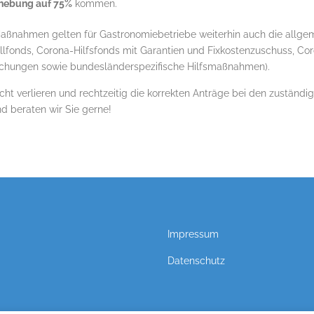
hebung auf 75%
kommen.
Maßnahmen gelten für Gastronomiebetriebe weiterhin auch die all
llfonds, Corona-Hilfsfonds mit Garantien und Fixkostenzuschuss, Cor
achungen sowie bundesländerspezifische Hilfsmaßnahmen).
cht verlieren und rechtzeitig die korrekten Anträge bei den zuständi
nd beraten wir Sie gerne!
Impressum
Datenschutz