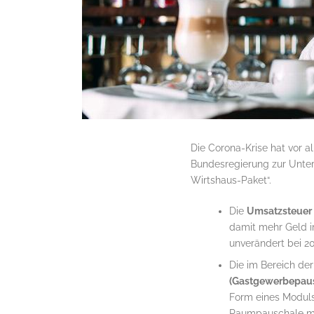
Die Corona-Krise hat vor a
Bundesregierung zur Unter
Wirtshaus-Paket“.
Die
Umsatzsteuer f
damit mehr Geld i
unverändert bei 20
Die im Bereich d
(Gastgewerbepaus
Form eines Moduls
Raumpauschale mit