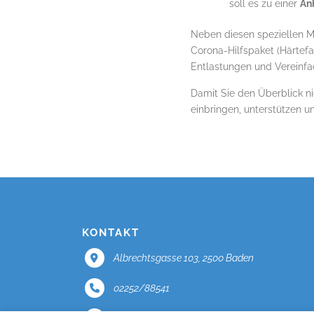
soll es zu einer
An
Neben diesen speziellen 
Corona-Hilfspaket (Härtefa
Entlastungen und Vereinf
Damit Sie den Überblick ni
einbringen, unterstützen u
KONTAKT
Albrechtsgasse 103, 2500 Baden
02252/88541