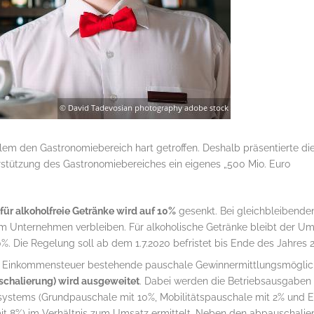
llem den Gastronomiebereich hart getroffen. Deshalb präsentierte di
stützung des Gastronomiebereiches ein eigenes „500 Mio. Euro
ür alkoholfreie Getränke wird auf 10%
gesenkt. Bei gleichbleibenden
m Unternehmen verbleiben. Für alkoholische Getränke bleibt der Um
%. Die Regelung soll ab dem 1.7.2020 befristet bis Ende des Jahres 
er Einkommensteuer bestehende pauschale Gewinnermittlungsmöglic
chalierung) wird ausgeweitet
. Dabei werden die Betriebsausgaben (
ystems (Grundpauschale mit 10%, Mobilitätspauschale mit 2% und E
 8%) im Verhältnis zum Umsatz ermittelt. Neben den abpauschalie