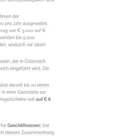
ahmen der
00 pro Jahr ausgeweitet
rag von € 3.000 auf €
meinden bis 5.000
en, wodurch vor allem
ein, der in Österreich
ich eingeführt wird. Die
sind derzeit bis zu einem
in einer Gaststätte zur
ensgutscheine soll
auf € 8
 für
Geschäftsessen
), bei
ar. In diesem Zusammenhang