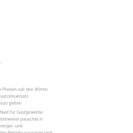
e
 Preisen soll den Wirten
satzsteuersatz
2020 gelten.
hkeit für Gastgewerbe
teilweise) pauschal in
nergie- und
rten Betriebsausgaben sind