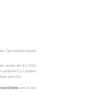
chen. Das System wurde
sten, wurde der EU-OSS
 in anderen EU-Ländern
muss sich das
FinanzOnline
und ist nur