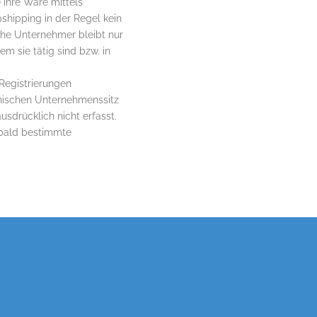
ihre Ware mittels
hipping in der Regel kein
che Unternehmer bleibt nur
m sie tätig sind bzw. in
 Registrierungen
hischen Unternehmenssitz
drücklich nicht erfasst.
obald bestimmte