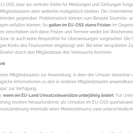
EU-OSS zwar als zentrale Stelle für Meldungen und Zahlungen fungie
n Mitgliedstaaten aber weiterhin maßgeblich bleiben. Die Unternehme
behörden gegenüber. Problematisch können zum Beispiel Säumnis- 
ngen anfallen können. So
gelten im EU-OSS starre Fristen
: Im Gegens
en verschieben sich diese Fristen und Termine weder bei Wochenend
zw. ist auch keine Respirofrist für Überweisungen vorgesehen. Die 
igen Konto des Finanzamtes eingelangt sein. Bei einer verspäteten Z
Strafen durch den Mitgliedstaat des Verbrauchs kommen.
ank
enes Mitgliedstaates zur Anwendung, in dem der Umsatz steuerbar is
ügliche Informationen zu den in anderen Mitgliedstaaten anwendbare
opa“ zur Verfügung.
n,
wenn ein EU-Land Umsatzsteuersätze unterjährig ändert
. Für Unt
nderung insofern herausfordernd, als Umsätze im EU-OSS quartalswe
ersatzänderung innerhalb eines Meldezeitraums zwei unterschiedlich