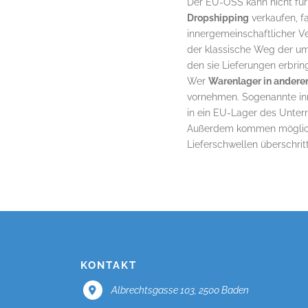
Der EU-OSS kann nicht für
Dropshipping
verkaufen, f
innergemeinschaftlicher V
der klassische Weg der ums
den sie Lieferungen erbrin
Wer
Warenlager in andere
vornehmen. Sogenannte inn
in ein EU-Lager des Unter
Außerdem kommen mögliche
Lieferschwellen überschrit
KONTAKT
Albrechtsgasse 103, 2500 Baden