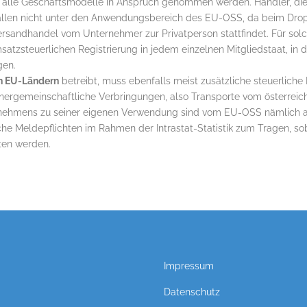
 alle Geschäftsmodelle in Anspruch genommen werden. Händler, die 
allen nicht unter den Anwendungsbereich des EU-OSS, da beim Drops
ersandhandel vom Unternehmer zur Privatperson stattfindet. Für sol
atzsteuerlichen Registrierung in jedem einzelnen Mitgliedstaat, in de
gen.
n EU-Ländern
betreibt, muss ebenfalls meist zusätzliche steuerliche
ergemeinschaftliche Verbringungen, also Transporte vom österreic
nehmens zu seiner eigenen Verwendung sind vom EU-OSS nämlich aus
 Meldepflichten im Rahmen der Intrastat-Statistik zum Tragen, s
ten werden.
Impressum
Datenschutz