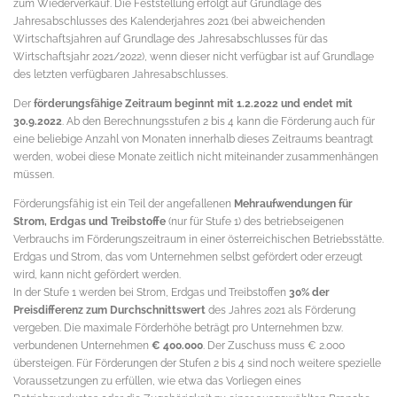
zum Wiederverkauf. Die Feststellung erfolgt auf Grundlage des
Jahresabschlusses des Kalenderjahres 2021 (bei abweichenden
Wirtschaftsjahren auf Grundlage des Jahresabschlusses für das
Wirtschaftsjahr 2021/2022), wenn dieser nicht verfügbar ist auf Grundlage
des letzten verfügbaren Jahresabschlusses.
Der
förderungsfähige Zeitraum beginnt mit 1.2.2022 und endet mit
30.9.2022
. Ab den Berechnungsstufen 2 bis 4 kann die Förderung auch für
eine beliebige Anzahl von Monaten innerhalb dieses Zeitraums beantragt
werden, wobei diese Monate zeitlich nicht miteinander zusammenhängen
müssen.
Förderungsfähig ist ein Teil der angefallenen
Mehraufwendungen für
Strom, Erdgas und Treibstoffe
(nur für Stufe 1) des betriebseigenen
Verbrauchs im Förderungszeitraum in einer österreichischen Betriebsstätte.
Erdgas und Strom, das vom Unternehmen selbst gefördert oder erzeugt
wird, kann nicht gefördert werden.
In der Stufe 1 werden bei Strom, Erdgas und Treibstoffen
30% der
Preisdifferenz zum Durchschnittswert
des Jahres 2021 als Förderung
vergeben. Die maximale Förderhöhe beträgt pro Unternehmen bzw.
verbundenen Unternehmen
€ 400.000
. Der Zuschuss muss € 2.000
übersteigen. Für Förderungen der Stufen 2 bis 4 sind noch weitere spezielle
Voraussetzungen zu erfüllen, wie etwa das Vorliegen eines