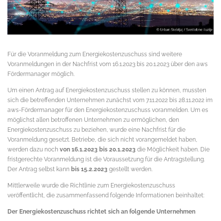
Für die Voranmeldung zum Energiekostenzuschuss sind weitere
Voranmeldungen in der Nachfrist vom 16.1.2023 bis 20.1.2023 über den aws
Fördermanager möglich.
Um einen Antrag auf Energiekostenzuschuss stellen zu können, mussten
sich die betreffenden Unternehmen zunächst vom 7.11.2022 bis 28.11.2022 im
aws-Fördermanager für den Energiekostenzuschuss voranmelden. Um es
möglichst allen betroffenen Unternehmen zu ermöglichen, den
Energiekostenzuschuss zu beziehen, wurde eine Nachfrist für die
Voranmeldung gesetzt. Betriebe, die sich nicht vorangemeldet haben,
werden dazu noch
von 16.1.2023 bis 20.1.2023
die Möglichkeit haben. Die
fristgerechte Voranmeldung ist die Voraussetzung für die Antragstellung.
Der Antrag selbst kann
bis 15.2.2023
gestellt werden.
Mittlerweile wurde die Richtlinie zum Energiekostenzuschuss
veröffentlicht, die zusammenfassend folgende Informationen beinhaltet:
Der Energiekostenzuschuss richtet sich an folgende Unternehmen