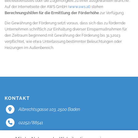
Betriebsverlustes oder die Zugehörigkeit zu einer ausgewählten Branche.
Auf der Internetseite der AWS GmbH (
www.aws.at
) stehen
Berechnungshilfen für die Ermittlung der Förderhöhe
zur Verfügung.
Die Gewährung der Förderung setzt voraus, dass sich das zu fördernde
Unternehmen schriftlich zur Einhaltung diverser Einsparmaßnahmen für
den Zeitraum beginnend mit Gewährung der Förderung bis 31.3.2023
verpflichtet, wie etwa Unterlassung bestimmter Beleuchtungen oder
Heizungen im Außenbereich.
KONTAKT
Albrechtsgasse 103, 2500 Baden
02252/88541
office@mercator.at