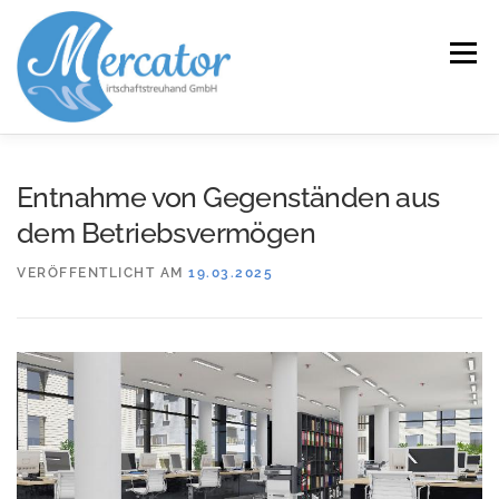
Zum
Inhalt
Menü
springen
START
LEISTUNGEN/KOMPETENZEN
Entnahme von Gegenständen aus
dem Betriebsvermögen
SERVICE
KANZLEI
KARRIERE
KONTAKT
VERÖFFENTLICHT AM
19.03.2025