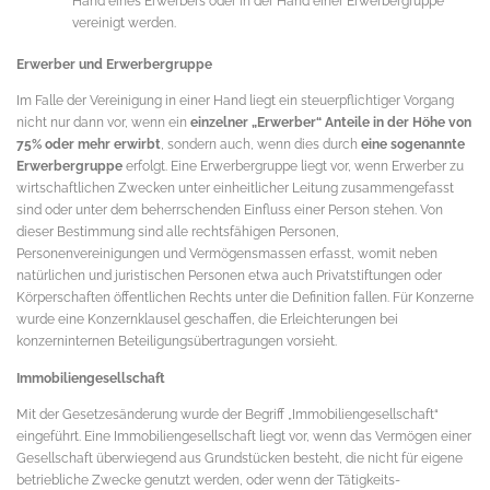
Hand eines Erwerbers oder in der Hand einer Erwerbergruppe
vereinigt werden.
Erwerber und Erwerbergruppe
Im Falle der Vereinigung in einer Hand liegt ein steuerpflichtiger Vorgang
nicht nur dann vor, wenn ein
einzelner „Erwerber“ Anteile in der Höhe von
75% oder mehr erwirbt
, sondern auch, wenn dies durch
eine sogenannte
Erwerbergruppe
erfolgt. Eine Erwerbergruppe liegt vor, wenn Erwerber zu
wirtschaftlichen Zwecken unter einheitlicher Leitung zusammengefasst
sind oder unter dem beherrschenden Einfluss einer Person stehen. Von
dieser Bestimmung sind alle rechtsfähigen Personen,
Personenvereinigungen und Vermögensmassen erfasst, womit neben
natürlichen und juristischen Personen etwa auch Privatstiftungen oder
Körperschaften öffentlichen Rechts unter die Definition fallen. Für Konzerne
wurde eine Konzernklausel geschaffen, die Erleichterungen bei
konzerninternen Beteiligungsübertragungen vorsieht.
Immobiliengesellschaft
Mit der Gesetzesänderung wurde der Begriff „Immobiliengesellschaft“
eingeführt. Eine Immobiliengesellschaft liegt vor, wenn das Vermögen einer
Gesellschaft überwiegend aus Grundstücken besteht, die nicht für eigene
betriebliche Zwecke genutzt werden, oder wenn der Tätigkeits-