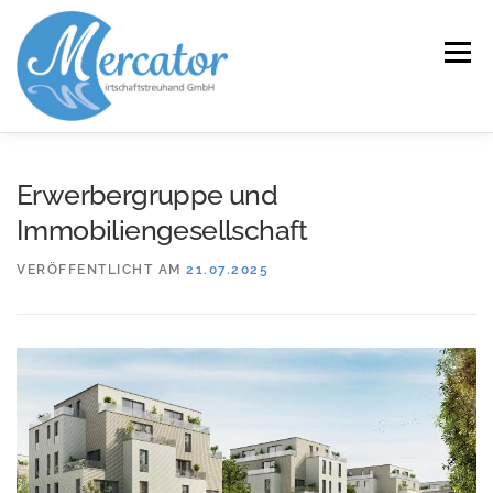
Zum
Inhalt
Menü
springen
START
LEISTUNGEN/KOMPETENZEN
Erwerbergruppe und
Immobiliengesellschaft
SERVICE
KANZLEI
KARRIERE
KONTAKT
VERÖFFENTLICHT AM
21.07.2025