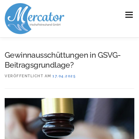
Zum
Inhalt
Menü
springen
START
LEISTUNGEN/KOMPETENZEN
Gewinnausschüttungen in GSVG-
Beitragsgrundlage?
SERVICE
KANZLEI
KARRIERE
KONTAKT
VERÖFFENTLICHT AM
17.04.2025