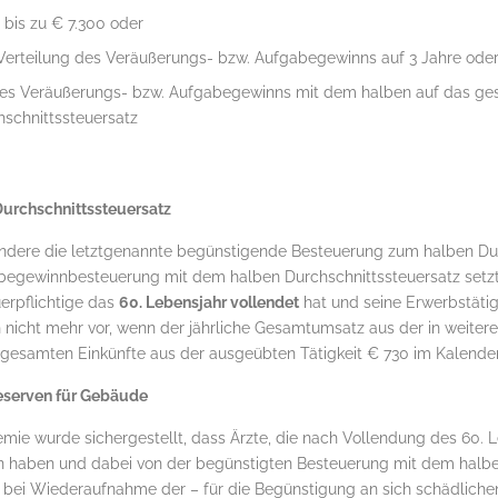
v. bis zu € 7.300 oder
Verteilung des Veräußerungs- bzw. Aufgabegewinns auf 3 Jahre ode
des Veräußerungs- bzw. Aufgabegewinns mit dem halben auf das 
hschnittssteuersatz
urchschnittssteuersatz
ndere die letztgenannte begünstigende Besteuerung zum halben Dur
begewinnbesteuerung mit dem halben Durchschnittssteuersatz setzt
erpflichtige das
60. Lebensjahr vollendet
hat und seine Erwerbstätigke
n nicht mehr vor, wenn der jährliche Gesamtumsatz aus der in weite
 gesamten Einkünfte aus der ausgeübten Tätigkeit € 730 im Kalender
 Reserven für Gebäude
ie wurde sichergestellt, dass Ärzte, die nach Vollendung des 60. Le
n haben und dabei von der begünstigten Besteuerung mit dem halbe
ei Wiederaufnahme der – für die Begünstigung an sich schädlichen 