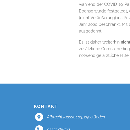
während der COVID-19-Pan
Ebenso wurde festgelegt, d
(nicht Veräußerung) ins P
Jahr 2020 beschränkt. Mi
ausgedehnt.
Es ist daher weiterhin
nich
zusätzliche Corona-beding
notwendige ärztliche Hilfe
KONTAKT
Albrechtsgasse 103, 2500 Baden
02252/88541