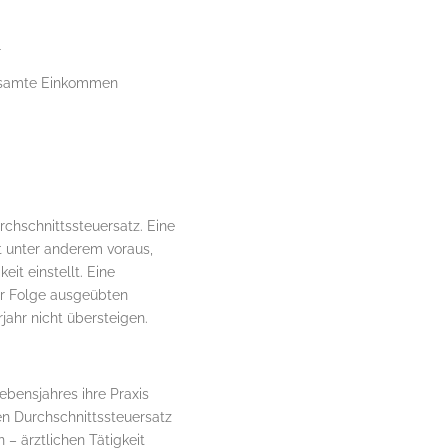
r
gesamte Einkommen
chschnittssteuersatz. Eine
 unter anderem voraus,
it einstellt. Eine
rer Folge ausgeübten
jahr nicht übersteigen.
bensjahres ihre Praxis
n Durchschnittssteuersatz
– ärztlichen Tätigkeit