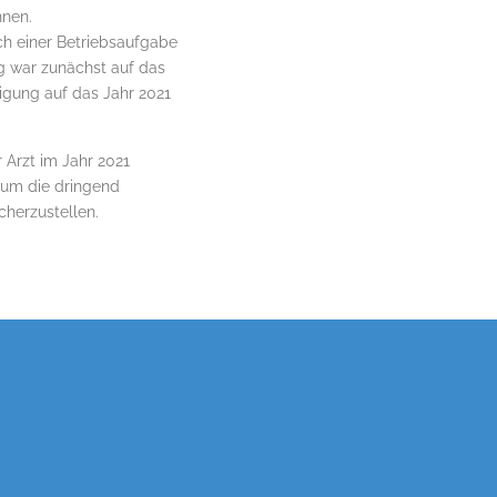
nnen.
ich einer Betriebsaufgabe
g war zunächst auf das
gung auf das Jahr 2021
 Arzt im Jahr 2021
 um die dringend
cherzustellen.