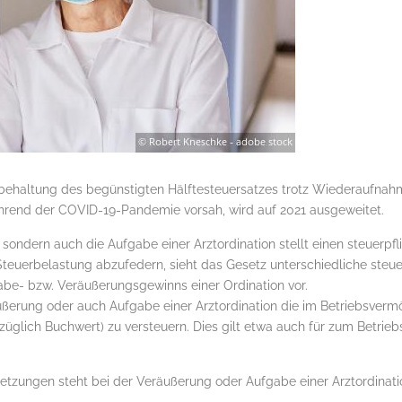
ibehaltung des begünstigten Hälftesteuersatzes trotz Wiederaufna
während der COVID-19-Pandemie vorsah, wird auf 2021 ausgeweitet.
 sondern auch die Aufgabe einer Arztordination stellt einen steuerpf
Steuerbelastung abzufedern, sieht das Gesetz unterschiedliche steu
be- bzw. Veräußerungsgewinns einer Ordination vor.
ußerung oder auch Aufgabe einer Arztordination die im Betriebsvermö
züglich Buchwert) zu versteuern. Dies gilt etwa auch für zum Betri
tzungen steht bei der Veräußerung oder Aufgabe einer Arztordinat