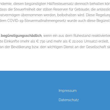
demie, diesen begünstigten Hälftesteuersatz dennoch behalten kö
ass die Steuerfreiheit der stillen Reserven für Gebäude, die anlässl
rivatvermögen übernommen werden, beibehalten wird. Diese Regelun
t dem COVID-19-Steuermaßnahmengesetz wurde auch diese Begünsti
t begünstigungsschädlich
, wenn ein aus dem Ruhestand reaktivierter
te Einkünfte (mehr als € 730 und mehr als € 22.000 Umsatz) erzielt,
 an der Bevölkerung bzw. den wichtigen Dienst an der Gesellschaft si
Impressum
Datenschutz