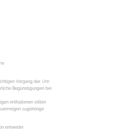
hme
lichtigen Vorgang dar. Um
erliche Begünstigungen bei
gen enthaltenen stillen
ebsvermögen zugehörige
ion entweder