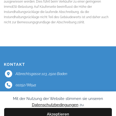
ausgewiesen werden. Dies führt beim Verkäufer zu einer geringeren
ImmoESt-Belastung. Auf Käuferseite beeinflusst die Höhe der
Instandhaltungsrücklage die laufende Abschreibung, da die
Instandhaltungsrücklage nicht Teil des Gebäudewerts ist und daher auch
nicht zur Bemessungsgrundlage der Abschreibung zählt.
KONTAKT
Albrechtsgasse 103, 2500 Baden
02252/88541
office@mercator.at
Mit der Nutzung der Website stimmen sie unseren
Datenschutzbedingungen
zu.
Impressum
Akzeptieren