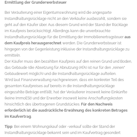
Ermittlung der Grunderwerbsteuer
Bei Veräußerung einer Eigentumswohnung wird die angesparte
Instandhaltungsrücklage nicht an den Verkäufer ausbezahlt, sondern sie
geht auf den Käufer über. Aus diesem Grund wird der Stand der Rücklage
im Kaufpreis berücksichtigt. Allerdings kann die unverbrauchte
Instandhaltungsrücklage für die Ermittlung der Immobilienertragsteuer
aus
dem Kaufpreis herausgerechnet
werden. Die Grunderwerbsteuer ist
hingegen von der Gegenleistung inklusive der Instandhaltungsrücklage zu
ermitteln.
Der Käufer muss den bezahlten Kaufpreis auf den reinen Grund und Boden,
das Gebäude (die Absetzung für Abnutzung (AfA) ist nur für den „reinen“
Gebäudewert möglich) und die Instandhaltungsrücklage aufteilen.
Wird laut Finanzverwaltung nachgewiesen, dass ein konkreter Teil des
gesamten Kaufpreises auf bereits in die Instandhaltungsrücklage
eingezahlte Beträge entfällt, hat der Veräußerer insoweit keine Einkünfte
(keine ImmoESt) und der Erwerber insoweit keine Anschaffungskosten
hinsichtlich des übertragenen Grundstückes.
Für den Nachweis
erforderlich ist die ausdrückliche Erwähnung des konkreten Betrages
im Kaufvertrag
.
Tipp
: Bei einem Wohnungskauf oder -verkauf sollte der Stand der
Instandhaltungsrücklage bekannt sein und im Kaufvertrag gesondert