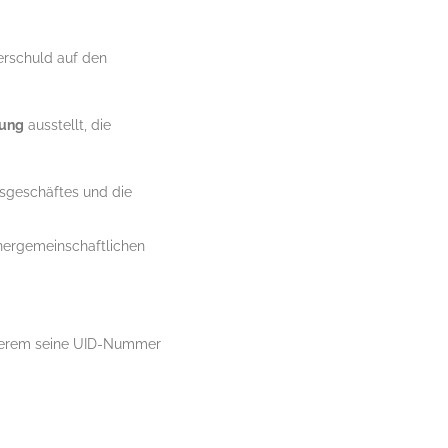
erschuld auf den
nung
ausstellt, die
ksgeschäftes und die
nnergemeinschaftlichen
derem seine UID-Nummer