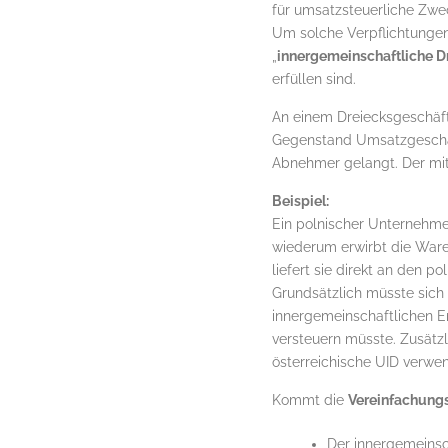
für umsatzsteuerliche Zwec
Um solche Verpflichtungen
„
innergemeinschaftliche D
erfüllen sind.
An einem Dreiecksgeschäft 
Gegenstand Umsatzgeschäft
Abnehmer gelangt. Der mit
Beispiel:
Ein polnischer Unternehmer
wiederum erwirbt die Waren
liefert sie direkt an den p
Grundsätzlich müsste sich d
innergemeinschaftlichen E
versteuern müsste. Zusätzl
österreichische UID verwen
Kommt die
Vereinfachungs
Der innergemeinsch