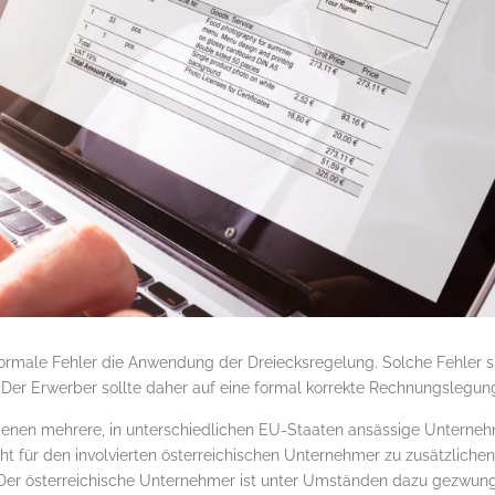
formale Fehler die Anwendung der Dreiecksregelung. Solche Fehler s
 Der Erwerber sollte daher auf eine formal korrekte Rechnungslegun
denen mehrere, in unterschiedlichen EU-Staaten ansässige Unternehme
ht für den involvierten österreichischen Unternehmer zu zusätzlichen
Der österreichische Unternehmer ist unter Umständen dazu gezwung