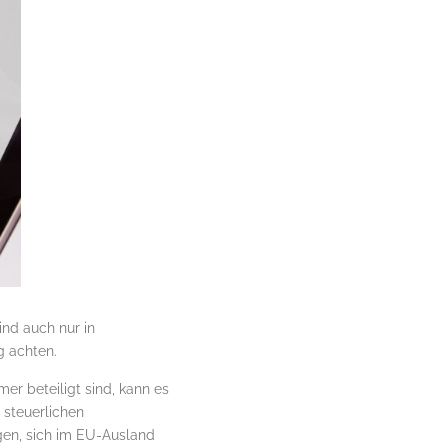
ind auch nur in
g achten.
r beteiligt sind, kann es
 steuerlichen
en, sich im EU-Ausland