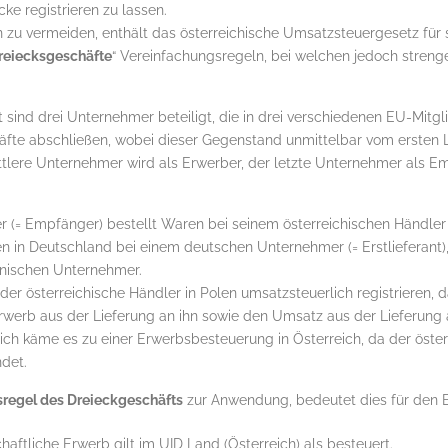
ke registrieren zu lassen.
 zu vermeiden, enthält das österreichische Umsatzsteuergesetz für
reiecksgeschäfte
“ Vereinfachungsregeln, bei welchen jedoch streng
sind drei Unternehmer beteiligt, die in drei verschiedenen EU-Mitg
e abschließen, wobei dieser Gegenstand unmittelbar vom ersten Li
tlere Unternehmer wird als Erwerber, der letzte Unternehmer als E
 (= Empfänger) bestellt Waren bei seinem österreichischen Händler 
 in Deutschland bei einem deutschen Unternehmer (= Erstlieferant),
olnischen Unternehmer.
er österreichische Händler in Polen umsatzsteuerlich registrieren, da
rwerb aus der Lieferung an ihn sowie den Umsatz aus der Lieferun
ich käme es zu einer Erwerbsbesteuerung in Österreich, da der öste
det.
regel des Dreieckgeschäfts
zur Anwendung, bedeutet dies für den 
aftliche Erwerb gilt im UID Land (Österreich) als besteuert.