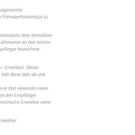
 sogenannte
e Formalerfordernisse zu
liedstaaten über denselben
eferanten an den letzten
mpfänger bezeichnet.
(= Erwerber). Dieser
 holt diese dort ab und
 er dort einerseits einen
g an den Empfänger
rreichische Erwerber seine
Erwerber: