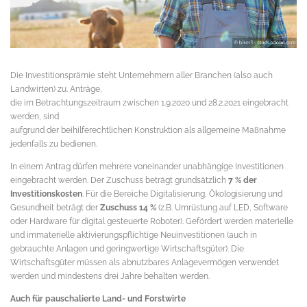
Die Investitionsprämie steht Unternehmern aller Branchen (also auch
Landwirten) zu. Anträge,
die im Betrachtungszeitraum zwischen 1.9.2020 und 28.2.2021 eingebracht
werden, sind
aufgrund der beihilferechtlichen Konstruktion als allgemeine Maßnahme
jedenfalls zu bedienen.
In einem Antrag dürfen mehrere voneinander unabhängige Investitionen
eingebracht werden. Der Zuschuss beträgt grundsätzlich
7 % der
Investitionskosten
. Für die Bereiche Digitalisierung, Ökologisierung und
Gesundheit beträgt der
Zuschuss 14 %
(z.B. Umrüstung auf LED, Software
oder Hardware für digital gesteuerte Roboter). Gefördert werden materielle
und immaterielle aktivierungspflichtige Neuinvestitionen (auch in
gebrauchte Anlagen und geringwertige Wirtschaftsgüter). Die
Wirtschaftsgüter müssen als abnutzbares Anlagevermögen verwendet
werden und mindestens drei Jahre behalten werden.
Auch für pauschalierte Land- und Forstwirte