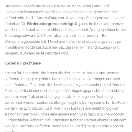
Die Investitionsprämie kann auch von pauschalierten Land- und
Forstwirten beansprucht werden. Auch wenn kein Anlagenverzeichnis
geführt wird, ist die Anschaffung von aktivierungspflichtigen Investitionen
förderbar. Die
Förderuntergrenze beträgt € 5.000
. In diese Untergrenze
werden alle förderbaren Investitionen eingerechnet. Demgegenüber ist ein
Erhaltungsaufwand (z.B. Reparaturaufwand) nicht förderbar. Bei
Wirtschaftsgebäuden (z.B. Maschinenhallen) sind aktivierungspflichtige
Investitionen förderbar. Auch hier gilt, dass reiner Instandhaltungs- und
Reparaturaufwand nicht gefördert wird.
Kosten für Zuchttiere
Kosten für Zuchttiere, die länger als drei Jahre im Betrieb sind, werden
gefördert. Hingegen gehören Masttiere zum Umlaufvermögen und sind
nicht förderbar. Traktoren, die der Abgasnorm 5 entsprechen, sind förderbar.
Front- und Hecklader sind als eigene Vermögensgegenstände förderfähig,
wenn sie vom Traktor unabhängig mittels einer eigenen Rechnung
verrechnet werden. Lenkeinrichtungen (digitale Lenksysteme) für Traktoren
werden mit 14 % bezuschusst, wenn das Lenksystem unabhängig vom
Traktor aktiviert wird und es eine eigene Rechnung dazu gibt. Melkroboter,
Futterschieber-Roboter und Entmistungsroboter werden ebenfalls mit dem
14%igen Zuschuss gefördert, wenn es sich um digital gesteuerte Roboter
handelt.