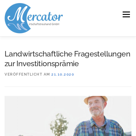
Zum
Inhalt
Menü
springen
START
LEISTUNGEN/KOMPETENZEN
Landwirtschaftliche Fragestellungen
zur Investitionsprämie
SERVICE
KANZLEI
KARRIERE
KONTAKT
VERÖFFENTLICHT AM
21.10.2020