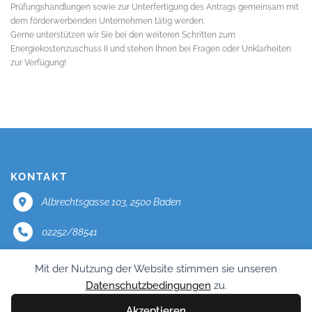
Prüfungshandlungen sowie zur Unterfertigung des Antrags gemeinsam mit
dem förderwerbenden Unternehmen tätig werden.
Gerne unterstützen wir Sie bei den weiteren Schritten zum
Energiekostenzuschuss II und stehen Ihnen bei Fragen oder Unklarheiten
zur Verfügung!
KONTAKT
Albrechtsgasse 103, 2500 Baden
02252/88541
office@mercator.at
Mit der Nutzung der Website stimmen sie unseren
Datenschutzbedingungen
zu.
Impressum
Akzeptieren