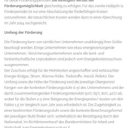
für beide Förderungsperioden
bei sonstigem Verlust der
Förderungsmöglichkeit
gleichzeitig zu erfolgen. Für das zweite Halbjahr (2.
Förderperiode) ist nur eine Abschätzung der förderfähigen Kosten
vorzunehmen, die tatsächlichen Kosten werden dann in einer Abrechnung
im Jahr 2024 nachgereicht.
Umfang der Förderung
Die Förderung kann von sämtlichen Unternehmen unabhängig ihrer Größe
beantragt werden. Einige Unternehmen wie etwa energieversorgende
Unternehmen, Versicherungsunternehmen sowie die land- und
forstwirtschaftliche Urproduktion sind jedoch vom Energiekostenzuschuss
ausgenommen.
Der Zuschuss erfolgt für die Mehrkosten angeschaffter und verbrauchter
Energie (Erdgas, Strom, Wärme/Kälte, Treibstoffe, Heizöl, Pellets). Der
Umfang sowie die Höhe der Förderung (und die jeweilige Obergrenze)
hängen von der konkreten Förderungsstufe (1-5) des Unternehmens und der
damit zusammenhängenden Förderungsintensität (50%; 65%; 80%; 40%) ab,
wobei für die Stufen 2-5 eine Steigerung der Energiepreise/-kosten um den
Faktor 1,5 im Vergleich zum Jahr 2021 erforderlich ist. Die Zugehörigkeit zu
einer bestimmten Förderungsstufe sowie die konkrete Berechnungsformel
der jeweiligen Stufe finden sich, vorbehaltlich der Bestätigung durch den
Nationalrat, im Richtlinienentwurf des Bundesministers für Arbeit und
Wirtschaft zum Energiekostenzuschuss II.