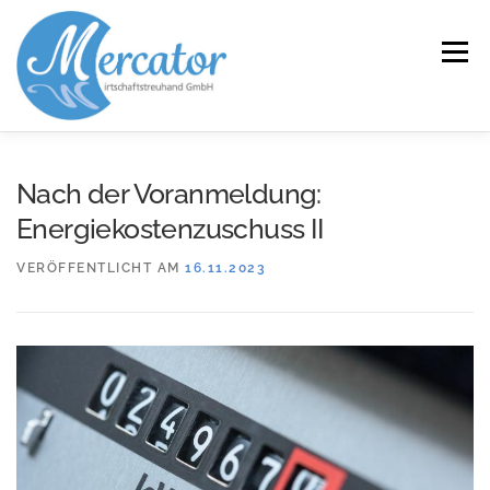
Zum
Inhalt
Menü
springen
START
LEISTUNGEN/KOMPETENZEN
Nach der Voranmeldung:
Energiekostenzuschuss II
SERVICE
KANZLEI
KARRIERE
KONTAKT
VERÖFFENTLICHT AM
16.11.2023