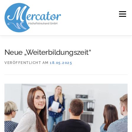
Zum
Inhalt
Menü
springen
START
LEISTUNGEN/KOMPETENZEN
Neue „Weiterbildungszeit“
VERÖFFENTLICHT AM
18.05.2025
SERVICE
KANZLEI
KARRIERE
KONTAKT