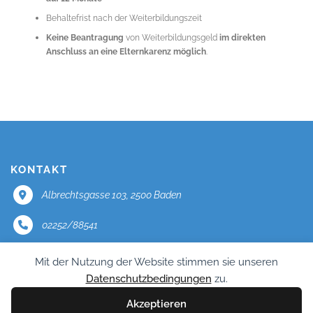
Behaltefrist nach der Weiterbildungszeit
Keine Beantragung
von Weiterbildungsgeld
im direkten
Anschluss an eine Elternkarenz möglich
.
KONTAKT
Albrechtsgasse 103, 2500 Baden
02252/88541
office@mercator.at
Mit der Nutzung der Website stimmen sie unseren
Datenschutzbedingungen
zu.
Impressum
Akzeptieren