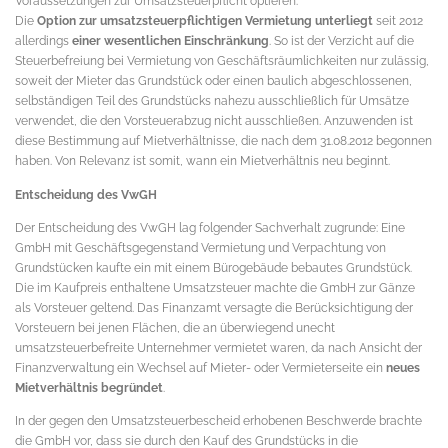
Voraussetzungen zur Umsatzsteuerpflicht optieren.
Die
Option zur umsatzsteuerpflichtigen Vermietung unterliegt
seit 2012
allerdings
einer wesentlichen Einschränkung
. So ist der Verzicht auf die
Steuerbefreiung bei Vermietung von Geschäftsräumlichkeiten nur zulässig,
soweit der Mieter das Grundstück oder einen baulich abgeschlossenen,
selbständigen Teil des Grundstücks nahezu ausschließlich für Umsätze
verwendet, die den Vorsteuerabzug nicht ausschließen. Anzuwenden ist
diese Bestimmung auf Mietverhältnisse, die nach dem 31.08.2012 begonnen
haben. Von Relevanz ist somit, wann ein Mietverhältnis neu beginnt.
Entscheidung des VwGH
Der Entscheidung des VwGH lag folgender Sachverhalt zugrunde: Eine
GmbH mit Geschäftsgegenstand Vermietung und Verpachtung von
Grundstücken kaufte ein mit einem Bürogebäude bebautes Grundstück.
Die im Kaufpreis enthaltene Umsatzsteuer machte die GmbH zur Gänze
als Vorsteuer geltend. Das Finanzamt versagte die Berücksichtigung der
Vorsteuern bei jenen Flächen, die an überwiegend unecht
umsatzsteuerbefreite Unternehmer vermietet waren, da nach Ansicht der
Finanzverwaltung ein Wechsel auf Mieter- oder Vermieterseite ein
neues
Mietverhältnis begründet
.
In der gegen den Umsatzsteuerbescheid erhobenen Beschwerde brachte
die GmbH vor, dass sie durch den Kauf des Grundstücks in die