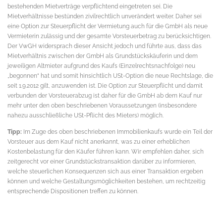
bestehenden Mietverträge verpflichtend eingetreten sei. Die
Mietverhältnisse bestünden zivilrechtlich unverändert weiter. Daher sei
eine Option zur Steuerpflicht der Vermietung auch für die GmbH als neue
Vermieterin zulässig und der gesamte Vorsteuerbetrag zu berücksichtigen.
Der VwGH widersprach dieser Ansicht jedoch und führte aus, dass das
Mietverhältnis zwischen der GmbH als Grundstückskäuferin und dem
jeweiligen Altmieter aufgrund des Kaufs (Einzelrechtsnachfolge) neu
„begonnen“ hat und somit hinsichtlich USt-Option die neue Rechtslage, die
seit 1.9.2012 gilt, anzuwenden ist. Die Option zur Steuerpflicht und damit
verbunden der Vorsteuerabzug ist daher für die GmbH ab dem Kauf nur
mehr unter den oben beschriebenen Voraussetzungen (insbesondere
nahezu ausschließliche USt-Pflicht des Mieters) möglich.
Tipp:
Im Zuge des oben beschriebenen Immobilienkaufs wurde ein Teil der
Vorsteuer aus dem Kauf nicht anerkannt, was zu einer erheblichen
Kostenbelastung für den Käufer führen kann. Wir empfehlen daher, sich
zeitgerecht vor einer Grundstückstransaktion darüber zu informieren,
welche steuerlichen Konsequenzen sich aus einer Transaktion ergeben
können und welche Gestaltungsmöglichkeiten bestehen, um rechtzeitig
entsprechende Dispositionen treffen zu können.