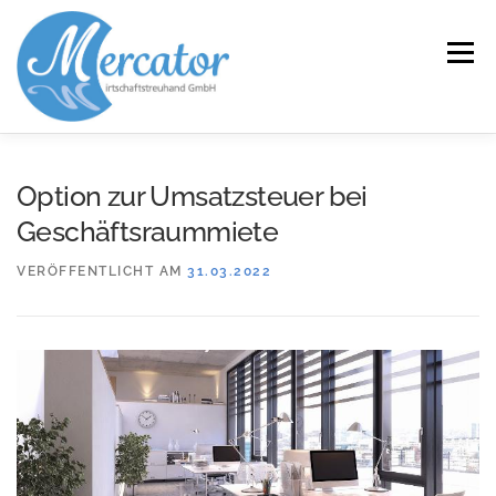
Zum
Inhalt
Menü
springen
START
LEISTUNGEN/KOMPETENZEN
Option zur Umsatzsteuer bei
Geschäftsraummiete
SERVICE
KANZLEI
KARRIERE
KONTAKT
VERÖFFENTLICHT AM
31.03.2022