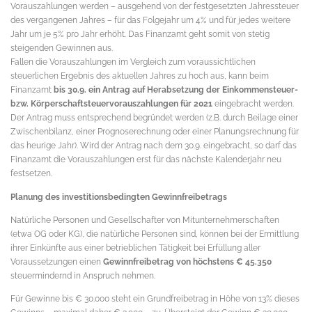
Vorauszahlungen werden – ausgehend von der festgesetzten Jahressteuer
des vergangenen Jahres – für das Folgejahr um 4% und für jedes weitere
Jahr um je 5% pro Jahr erhöht. Das Finanzamt geht somit von stetig
steigenden Gewinnen aus.
Fallen die Vorauszahlungen im Vergleich zum voraussichtlichen
steuerlichen Ergebnis des aktuellen Jahres zu hoch aus, kann beim
Finanzamt
bis 30.9. ein Antrag auf Herabsetzung der Einkommensteuer-
bzw. Körperschaftsteuervorauszahlungen für 2021
eingebracht werden.
Der Antrag muss entsprechend begründet werden (z.B. durch Beilage einer
Zwischenbilanz, einer Prognoserechnung oder einer Planungsrechnung für
das heurige Jahr). Wird der Antrag nach dem 30.9. eingebracht, so darf das
Finanzamt die Vorauszahlungen erst für das nächste Kalenderjahr neu
festsetzen.
Planung des investitionsbedingten Gewinnfreibetrags
Natürliche Personen und Gesellschafter von Mitunternehmerschaften
(etwa OG oder KG), die natürliche Personen sind, können bei der Ermittlung
ihrer Einkünfte aus einer betrieblichen Tätigkeit bei Erfüllung aller
Voraussetzungen einen
Gewinnfreibetrag von höchstens € 45.350
steuermindernd in Anspruch nehmen.
Für Gewinne bis € 30.000 steht ein Grundfreibetrag in Höhe von 13% dieses