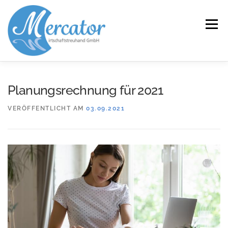
Zum
Inhalt
Menü
springen
START
LEISTUNGEN/KOMPETENZEN
Planungsrechnung für 2021
VERÖFFENTLICHT AM
03.09.2021
SERVICE
KANZLEI
KARRIERE
KONTAKT