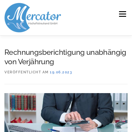
Zum
Inhalt
Menü
springen
START
LEISTUNGEN/KOMPETENZEN
Rechnungsberichtigung unabhängig
von Verjährung
SERVICE
KANZLEI
KARRIERE
KONTAKT
VERÖFFENTLICHT AM
19.06.2023