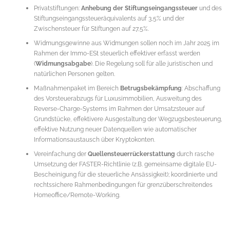
Privatstiftungen:
Anhebung der Stiftungseingangssteuer
und des
Stiftungseingangssteueräquivalents auf 3,5% und der
Zwischensteuer für Stiftungen auf 27,5%.
Widmungsgewinne aus Widmungen sollen noch im Jahr 2025 im
Rahmen der Immo-ESt steuerlich effektiver erfasst werden
(
Widmungsabgabe
). Die Regelung soll für alle juristischen und
natürlichen Personen gelten.
Maßnahmenpaket im Bereich
Betrugsbekämpfung
: Abschaffung
des Vorsteuerabzugs für Luxusimmobilien, Ausweitung des
Reverse-Charge-Systems im Rahmen der Umsatzsteuer auf
Grundstücke, effektivere Ausgestaltung der Wegzugsbesteuerung,
effektive Nutzung neuer Datenquellen wie automatischer
Informationsaustausch über Kryptokonten.
Vereinfachung der
Quellensteuerrückerstattung
durch rasche
Umsetzung der FASTER-Richtlinie (z.B. gemeinsame digitale EU-
Bescheinigung für die steuerliche Ansässigkeit); koordinierte und
rechtssichere Rahmenbedingungen für grenzüberschreitendes
Homeoffice/Remote-Working.