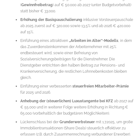
(
Gewinnfreibetrag
) auf € 50.000 ab 2027 (unter Budgetvorbehalt)
statt bisher € 33.000.
Erhöhung der Basispauschalierung
inklusive Vorsteuerpauschale
ab 2025 zuerst auf € 320.000 sowie 13,5% und ab 2026 € 420.000
auf 15%.
Einführung eines attraktiven
„Arbeiten im Alter“-Modells
, in dem
das Zuverdiensteinkommen der Arbeiternehmer mit 25%
endbesteuert wird, sowie einer Befreiung von
Sozialversicherungsbeiträgen für die Dienstnehmer. Die
Dienstgeber entrichten den halben Beitrag zur Pensions- und
Krankenversicherung, die restlichen Lohnnebenkosten bleiben
gleich.
Einführung einer verbesserten
steuerfreien Mitarbeiter-Prämie
für 2025 und 2026.
Anhebung der (steuerlichen) Luxustangente bei KFZ
ab 2027 auf
€ 55.000 und in weiterer Folge weitere Erhöhung in Richtung €
65.000 (vorbehaltlich der budgetären Möglichkeiten).
Lückenschluss bei der
Grunderwerbsteuer
mit 1.7.2025, um große
Immobilientransaktionen (Share Deals) steuerlich effektiver zu
erfassen (z.B. durch Zusammenrechnung verbundener Erwerber).