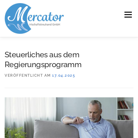
Zum
Inhalt
Menü
springen
START
LEISTUNGEN/KOMPETENZEN
Steuerliches aus dem
Regierungsprogramm
SERVICE
KANZLEI
KARRIERE
KONTAKT
VERÖFFENTLICHT AM
17.04.2025