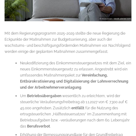
Mit dem Regierungsprogramm 2025-2029 stellte die neue Regierung die
Eckpunkte der Maßnahmen zur Budgetsanierung, aber auch der
wachstums- und beschäftigungsfördernden Maßnahmen vor. Nachfolgend
werden einige der geplanten Maßnahmen zusammengefasst.
Neukodifizierung des Einkommensteuergesetzes mit dem Ziel, ein
neues Einkommensteuergesetz zu erlassen. Angestrebt wird ein
umfassendes Maßnahmenpaket zur
Vereinfachung,
Entbürokratisierung und Digitalisierung der Lohnverrechnung
und der Arbeitnehmerveranlagung
.
Um
Betriebsübergaben
wesentlich zu erleichtern, wird der
steuerliche Veräußerungsfreibetrag ab 1.1.2027 von € 7.300 auf €
45.000 angehoben. Zusätzlich
entfällt
für die Nutzung des
ertragsteuerlichen „Hälftesteuersatzes“ im Zusammenhang mit
Betriebsaufgaben bzw. -veräußerungen nach dem 60. Lebensjahr
das
Berufsverbot
.
Erhöhung der Bemessungsgrundlage für den Grundfreibetrag