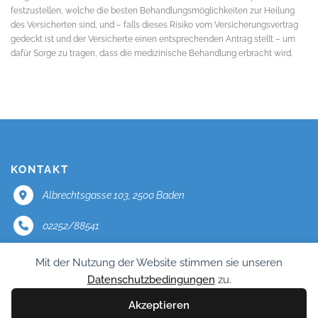
festzustellen, welche die besten Behandlungsmöglichkeiten zur Heilung
des Versicherten sind, und – falls dieses Risiko vom Versicherungsvertrag
gedeckt ist und der Versicherte einen entsprechenden Antrag stellt – um
dafür Sorge zu tragen, dass die medizinische Behandlung erbracht wird.
KONTAKT
Albrechtsgasse 103, 2500 Baden
02252/88541
office@mercator.at
Mit der Nutzung der Website stimmen sie unseren
Datenschutzbedingungen
zu.
Impressum
Akzeptieren