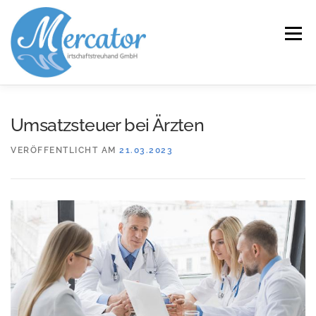
Zum
Inhalt
Menü
springen
START
LEISTUNGEN/KOMPETENZEN
Umsatzsteuer bei Ärzten
VERÖFFENTLICHT AM
21.03.2023
SERVICE
KANZLEI
KARRIERE
KONTAKT