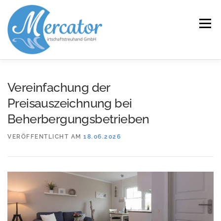
Zum
Inhalt
Menü
springen
START
LEISTUNGEN/KOMPETENZEN
Vereinfachung der
Preisauszeichnung bei
SERVICE
KANZLEI
KARRIERE
KONTAKT
Beherbergungsbetrieben
VERÖFFENTLICHT AM
18.06.2026