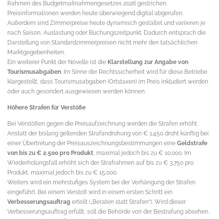
Rahmen des Budgetmaßnahmengesetzes 2026 gestrichen.
Preisinformationen werden heute überwiegend digital abgerufen.
Außerdem sind Zimmerpreise heute dynamisch gestaltet und variieren je
nach Saison, Auslastung oder Buchungszeitpunkt. Dadurch entsprach die
Darstellung von Standardzimmerpreisen nicht mehr den tatsächlichen
Marktgegebenheiten.
Ein weiterer Punkt der Novelle ist die
Klarstellung zur Angabe von
Tourismusabgaben
. Im Sinne der Rechtssicherheit wird für diese Betriebe
klargestellt, dass Tourismusabgaben (Ortstaxen) im Preis inkludiert werden
oder auch gesondert ausgewiesen werden können.
Höhere Strafen für Verstöße
Bei Verstößen gegen die Preisaufzeichnung werden die Strafen erhöht.
Anstatt der bislang geltenden Strafandrohung von € 1.450 droht künftig bei
einer Übertretung der Preisauszeichnungsbestimmungen eine
Geldstrafe
von bis zu € 2.500 pro Produkt
, maximal jedoch bis zu € 10.000. Im
Wiederholungsfall erhöht sich der Strafrahmen auf bis zu € 3.750 pro
Produkt, maximal jedoch bis zu € 15.000.
Weiters wird ein mehrstufiges System bei der Verhängung der Strafen
eingeführt. Bei einem Verstoß wird in einem ersten Schritt ein
Verbesserungsauftrag
erteilt („Beraten statt Strafen“). Wird dieser
Verbesserungsauftrag erfüllt, soll die Behörde von der Bestrafung absehen.