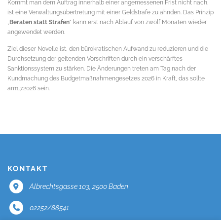
Kommt man dem Auftrag innerhalb einer angemessenen Frist nicht nach,
ist eine Verwaltungsübertretung mit einer Geldstrafe zu ahnden. Das Prinzip
„
Beraten statt Strafen
“ kann erst nach Ablauf von zwölf Monaten wieder
angewendet werden.
Ziel dieser Novelle ist, den bürokratischen Aufwand zu reduzieren und die
Durchsetzung der geltenden Vorschriften durch ein verschärftes
Sanktionssystem zu stärken. Die Änderungen treten am Tag nach der
Kundmachung des Budgetmaßnahmengesetzes 2026 in Kraft, das sollte
am1.7.2026 sein.
KONTAKT
Albrechtsgasse 103, 2500 Baden
02252/88541