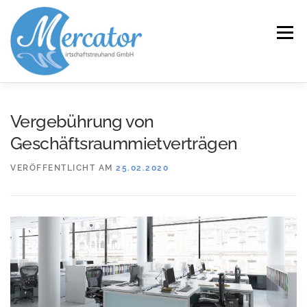
Zum
Inhalt
Menü
springen
START
LEISTUNGEN/KOMPETENZEN
Vergebührung von
Geschäftsraummietverträgen
SERVICE
KANZLEI
KARRIERE
KONTAKT
VERÖFFENTLICHT AM
25.02.2020