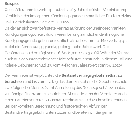
Beispiel
Geschäftsraummietvertrag, Laufzeit auf 5 Jahre befristet. Vereinbarung
sämtlicher denkmöglicher Kündigungsgründe, monatlicher Bruttomietzins
(inkl. Betriebskosten, USt, etc.) € 1.700.
Da der an sich zwar befristete Vertrag aufgrund der uneingeschränkten
Kündigungsmöglichkeit durch Vereinbarung sämtlicher denkmöglicher
Kündigungsgründe gebührenrechtlich als unbestimmter Mietvertrag gilt,
bildet die Bemessungsgrundlage der 3-fache Jahreswert. Die
Gebührenschuld beträgt somit € 612 (1.700 x 12 x 3 x 1%). Wäre der Vertrag
auch aus gebührenrechtlicher Sicht befristet, entstünde in diesem Fall eine
höhere Gebührenschuld (1% vom 5-fachen Jahreswert somit € 1.020).
Der Vermieter ist verpflichtet, die
Bestandvertragsgebühr selbst zu
berechnen
und bis zum 15. Tag des dem Entstehen der Gebührenschuld
zweifolgenden Monats (samt Anmeldung des Rechtsgeschäfts) an das
zuständige Finanzamt zu entrichten. Alternativ kann der Vermieter auch
einen Parteienvertreter (z.B. Notar, Rechtsanwalt) dazu bevollmächtigen.
Bei der korrekten Berechnung und fristgerechten Abfuhr der
Bestandvertragsgebühr unterstützen und beraten wir Sie gerne.