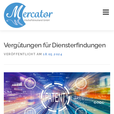
Zum
Inhalt
Menü
springen
START
LEISTUNGEN/KOMPETENZEN
Vergütungen für Diensterfindungen
VERÖFFENTLICHT AM
18.05.2024
SERVICE
KANZLEI
KARRIERE
KONTAKT