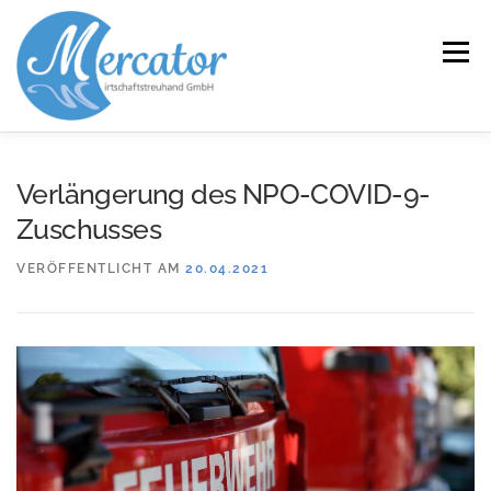
Zum
Inhalt
Menü
springen
START
LEISTUNGEN/KOMPETENZEN
Verlängerung des NPO-COVID-9-
Zuschusses
SERVICE
KANZLEI
KARRIERE
KONTAKT
VERÖFFENTLICHT AM
20.04.2021