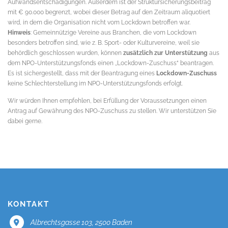
Aufwandsentschädigungen. Außerdem ist der Struktursicherungsbeitrag
mit € 90.000 begrenzt, wobei dieser Betrag auf den Zeitraum aliquotiert
wird, in dem die Organisation nicht vom Lockdown betroffen war.
Hinweis
: Gemeinnützige Vereine aus Branchen, die vom Lockdown
besonders betroffen sind, wie z. B. Sport- oder Kulturvereine, weil sie
behördlich geschlossen wurden, können
zusätzlich zur Unterstützung
aus
dem NPO-Unterstützungsfonds einen „Lockdown-Zuschuss“ beantragen.
Es ist sichergestellt, dass mit der Beantragung eines
Lockdown-Zuschuss
keine Schlechterstellung im NPO-Unterstützungsfonds erfolgt.
Wir würden Ihnen empfehlen, bei Erfüllung der Voraussetzungen einen
Antrag auf Gewährung des NPO-Zuschuss zu stellen. Wir unterstützen Sie
dabei gerne.
KONTAKT
Albrechtsgasse 103, 2500 Baden