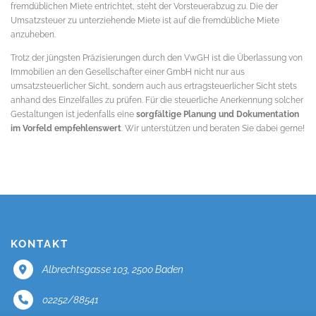
fremdüblichen Miete entrichtet, steht der Vorsteuerabzug zu. Die der
Umsatzsteuer zu unterziehende Miete ist auf die fremdübliche Miete
anzuheben.
Trotz der jüngsten Präzisierungen durch den VwGH ist die Überlassung von
Immobilien an den Gesellschafter einer GmbH nicht nur aus
umsatzsteuerlicher Sicht, sondern auch aus ertragsteuerlicher Sicht stets
anhand des Einzelfalles zu prüfen. Für die steuerliche Anerkennung solcher
Gestaltungen ist jedenfalls eine
sorgfältige Planung und Dokumentation
im Vorfeld empfehlenswert
. Wir unterstützen und beraten Sie dabei gerne!
KONTAKT
Albrechtsgasse 103, 2500 Baden
02252/88541