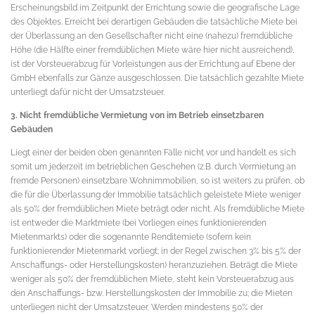
Erscheinungsbild im Zeitpunkt der Errichtung sowie die geografische Lage
des Objektes. Erreicht bei derartigen Gebäuden die tatsächliche Miete bei
der Überlassung an den Gesellschafter nicht eine (nahezu) fremdübliche
Höhe (die Hälfte einer fremdüblichen Miete wäre hier nicht ausreichend),
ist der Vorsteuerabzug für Vorleistungen aus der Errichtung auf Ebene der
GmbH ebenfalls zur Gänze ausgeschlossen. Die tatsächlich gezahlte Miete
unterliegt dafür nicht der Umsatzsteuer.
3. Nicht fremdübliche Vermietung von im Betrieb einsetzbaren
Gebäuden
Liegt einer der beiden oben genannten Fälle nicht vor und handelt es sich
somit um jederzeit im betrieblichen Geschehen (z.B. durch Vermietung an
fremde Personen) einsetzbare Wohnimmobilien, so ist weiters zu prüfen, ob
die für die Überlassung der Immobilie tatsächlich geleistete Miete weniger
als 50% der fremdüblichen Miete beträgt oder nicht. Als fremdübliche Miete
ist entweder die Marktmiete (bei Vorliegen eines funktionierenden
Mietenmarkts) oder die sogenannte Renditemiete (sofern kein
funktionierender Mietenmarkt vorliegt; in der Regel zwischen 3% bis 5% der
Anschaffungs- oder Herstellungskosten) heranzuziehen. Beträgt die Miete
weniger als 50% der fremdüblichen Miete, steht kein Vorsteuerabzug aus
den Anschaffungs- bzw. Herstellungskosten der Immobilie zu; die Mieten
unterliegen nicht der Umsatzsteuer. Werden mindestens 50% der