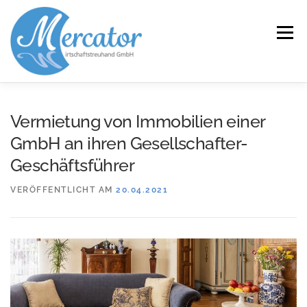
Zum
Inhalt
Menü
springen
START
LEISTUNGEN/KOMPETENZEN
Vermietung von Immobilien einer
GmbH an ihren Gesellschafter-
SERVICE
KANZLEI
KARRIERE
KONTAKT
Geschäftsführer
VERÖFFENTLICHT AM
20.04.2021