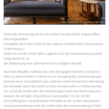
Ob bei der Vermietung von für den GmbH-Gesellschafter angeschafften
bzw. hergestellten
Immobilien durch die GmbH an den eigenen Gesellschafter Umsatzsteuer
in Rechnung zu
stellen ist und der GmbH dafür zugleich auch der Vorsteuerabzug zusteht,
hängt davon ab, ob
die Überlassung eine unternehmerische Tätigkeit darstellt.
Nach der aktuellen Judikatur des Verwaltungsgerichtshofes sind dabei 3
Fälle zu unterscheiden, in denen es zur Versagung des Vorsteuerabzuges
kommen kann. Grundsätzlich gilt: Liegt eine unternehmerische Vermietung
der Immobilie durch die GmbH an ihren Gesellschafter zu Wohnzwecken
vor, so hat die GmbH über den Vermietungsumsatz eine Rechnung samt
Ausweis der 10%igen Umsatzsteuer auszustellen. Für die mit der
Anschaffung bzw. Herstellung der Immobilie an die GmbH verrechneten
Umsatzsteuerbeträge steht der GmbH dafür der Vorsteuerabzug in Höhe