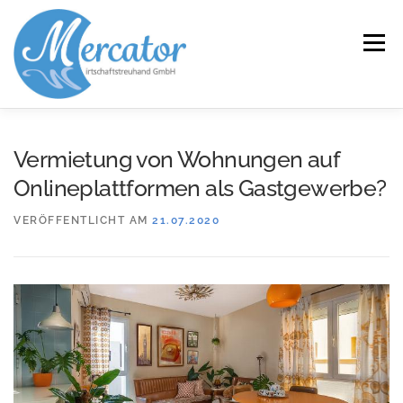
Zum
Inhalt
Menü
springen
START
LEISTUNGEN/KOMPETENZEN
Vermietung von Wohnungen auf
Onlineplattformen als Gastgewerbe?
SERVICE
KANZLEI
KARRIERE
KONTAKT
VERÖFFENTLICHT AM
21.07.2020