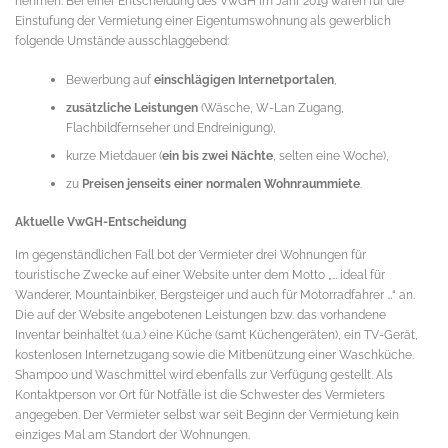
nehmen. Bei einer Entscheidung des VwGH im Jahr 2019 waren für die
Einstufung der Vermietung einer Eigentumswohnung als gewerblich
folgende Umstände ausschlaggebend:
Bewerbung auf
einschlägigen Internetportalen
,
zusätzliche Leistungen
(Wäsche, W-Lan Zugang,
Flachbildfernseher und Endreinigung),
kurze Mietdauer (
ein bis zwei Nächte
, selten eine Woche),
zu
Preisen jenseits einer normalen Wohnraummiete
.
Aktuelle VwGH-Entscheidung
Im gegenständlichen Fall bot der Vermieter drei Wohnungen für
touristische Zwecke auf einer Website unter dem Motto „… ideal für
Wanderer, Mountainbiker, Bergsteiger und auch für Motorradfahrer …“ an.
Die auf der Website angebotenen Leistungen bzw. das vorhandene
Inventar beinhaltet (u.a.) eine Küche (samt Küchengeräten), ein TV-Gerät,
kostenlosen Internetzugang sowie die Mitbenützung einer Waschküche.
Shampoo und Waschmittel wird ebenfalls zur Verfügung gestellt. Als
Kontaktperson vor Ort für Notfälle ist die Schwester des Vermieters
angegeben. Der Vermieter selbst war seit Beginn der Vermietung kein
einziges Mal am Standort der Wohnungen.