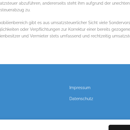
atzsteuer abzuführen, andererseits steht ihm aufgrund der unechte
rsteuerabzug zu.
obilienbereich gibt es aus umsatzsteuerlicher Sicht viele Sondervors
ichkeiten oder Verpflichtungen zur Korrektur einer bereits gezogen
ienbesitzer und Vermieter stets umfassend und rechtzeitig umsatzste
Impressum
Datenschutz