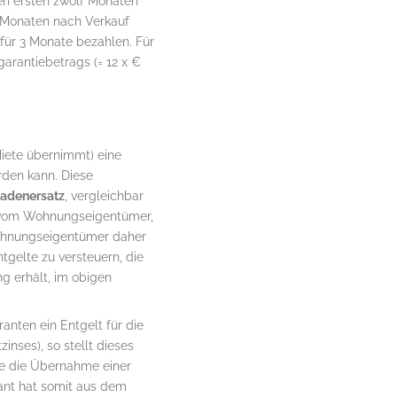
en ersten zwölf Monaten
3 Monaten nach Verkauf
 für 3 Monate bezahlen. Für
arantiebetrags (= 12 x €
Miete übernimmt) eine
rden kann. Diese
hadenersatz
, vergleichbar
ng vom Wohnungseigentümer,
 Wohnungseigentümer daher
gelte zu versteuern, die
g erhält, im obigen
nten ein Entgelt für die
nses), so stellt dieses
wie die Übernahme einer
rant hat somit aus dem