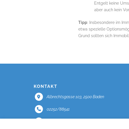
Entgelt keine Ums
aber auch kein Vo
Tipp
: Insbesondere im Imm
etwa spezielle Optionsmögl
Grund sollten sich Immobil
KONTAKT
Albrechtsgasse 103, 2500 Baden
02252/88541
office@mercator.at