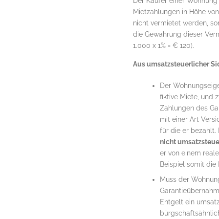
Der Käufer einer Wohnung 
Mietzahlungen in Höhe von
nicht vermietet werden, so
die Gewährung dieser Verm
1.000 x 1% = € 120).
Aus umsatzsteuerlicher Si
Der Wohnungseigen
fiktive Miete, und
Zahlungen des Gar
mit einer Art Ver
für die er bezahl
nicht umsatzsteue
er von einem real
Beispiel somit die
Muss der Wohnungs
Garantieübernahme 
Entgelt ein umsatz
bürgschaftsähnlic