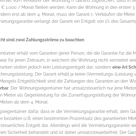
erhält vom Verkäufer der Wohnung (= Garant) zugesichert, dass in d
 € 1.000 / Monat fließen werden. Kann die Wohnung in den ersten 
ndern erst ab dem 4. Monat, muss der Garant (= Verkäufer) die Miete
ietungsgarantie verlangt der Garant ein Entgelt von 1% des Gesamtg
cht sind zwei Zahlungsströme zu beachten
tümer erhält vom Garanten (jener Person, die die Garantie für die 
 zwar für jenen Zeitraum, in welchem die Wohnung nicht vermietet we
anten stellen jedoch kein Leistungsentgelt dar, sondern
eine Art Sc
sicherungsleistung. Der Garant erhält ja keine (Vermietungs-)Leistu
t. Mangels Entgeltlichkeit sind die Zahlungen des Garanten an den
rbar
. Der Wohnungseigentümer hat umsatzsteuerlich nur jene Mietent
en Mieter als Gegenleistung für die Zurverfügungstellung der Wohnun
 Mieten ab dem 4. Monat.
eigentümer dafür, dass er die Vermietungsgarantie erhält, dem Gara
bezahlen (z.B. einen bestimmten Prozentsatz des garantierten Mietzi
steuerliches Entgelt dar. Allerdings wird die Vermietungsgarantie 
hen Sicherheit behandelt und ist daher umsatzsteuerbefreit. Der Ga