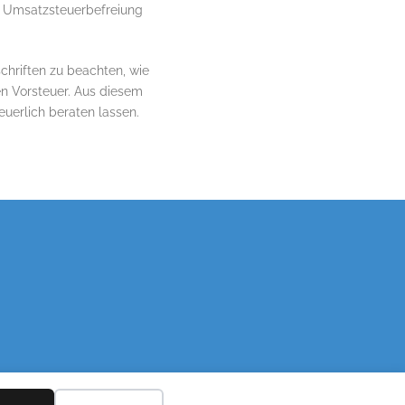
n Umsatzsteuerbefreiung
chriften zu beachten, wie
en Vorsteuer. Aus diesem
uerlich beraten lassen.