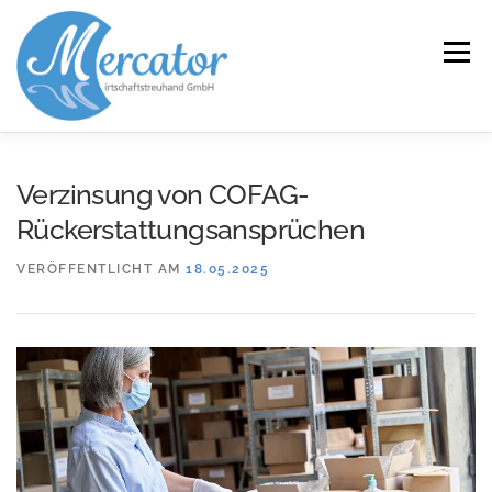
Zum
Inhalt
Menü
springen
START
LEISTUNGEN/KOMPETENZEN
Verzinsung von COFAG-
Rückerstattungsansprüchen
SERVICE
KANZLEI
KARRIERE
KONTAKT
VERÖFFENTLICHT AM
18.05.2025